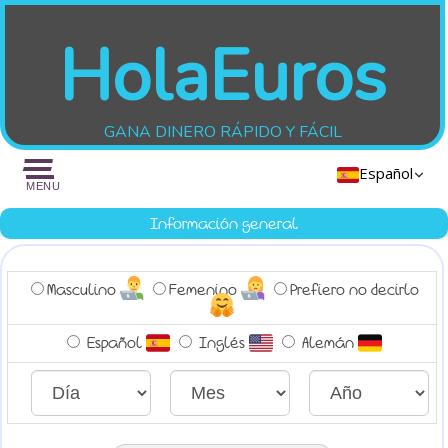
HolaEuros
GANA DINERO RÁPIDO Y FÁCIL
Español
MENU
English
Información general
Deutsch
Masculino
Femenino
Prefiero no decirlo
Español
Inglés
Alemán