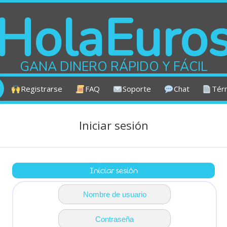
HolaEuro
GANA DINERO RÁPIDO Y FÁCIL
Registrarse
FAQ
Soporte
Chat
Térm
Iniciar sesión
Iniciar sesión