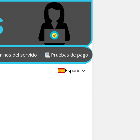
s
inos del servicio
Pruebas de pago
Español
English
Deutsch